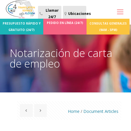
Llamar
Ubicaciones
24/7
PEDIDO EN LÍNEA (24/7)
PRESUPUESTO RÁPIDO Y
CONSULTAS GENERALES
GRATUITO (24/7)
(9AM - 5PM)
Notarización de carta
de empleo
Home
/
Document Articles