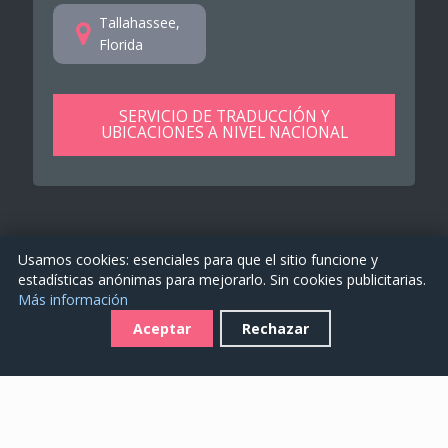
Tallahassee,
Florida
SERVICIO DE TRADUCCIÓN Y
UBICACIONES A NIVEL NACIONAL
Usamos cookies: esenciales para que el sitio funcione y
estadísticas anónimas para mejorarlo. Sin cookies publicitarias.
TranslationsFlorida.us es una propiedad de
EKO 4 Global
Más información
Services Ltd
. 2026. Todos los derechos reservados.
Aceptar
Rechazar
Consulte los datos de la empresa en nuestros
Términos
del servicio
.
Ofertas de trabajo
-
Aviso legal sobre la COVID-19
-
Accesibilidad
-
Política de privacidad
-
Términos del servicio
-
Preferencias de cookies