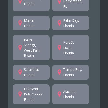
Homestead,
Florida
FL
Miami,
Palm Bay,
Florida
Florida
Palm
Port St.
Springs,
Lucie,
West Palm
Florida
Beach
Sarasota,
Tampa Bay,
Florida
Florida
Lakeland,
Alachua,
Polk County,
Florida
Florida