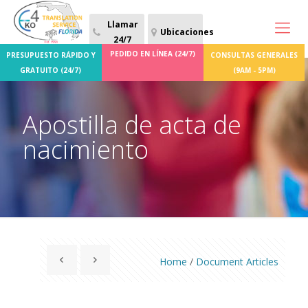
Llamar
Ubicaciones
24/7
PEDIDO EN LÍNEA (24/7)
PRESUPUESTO RÁPIDO Y
CONSULTAS GENERALES
GRATUITO (24/7)
(9AM - 5PM)
Apostilla de acta de
nacimiento
Home
/
Document Articles