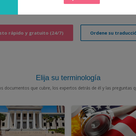
 nuestra garantía del 100% de exactitud, calidad, entrega a tie
desde 1991.
to rápido y gratuito (24/7)
Ordene su traducció
Elija su terminología
s documentos que cubre, los expertos detrás de él y las preguntas q