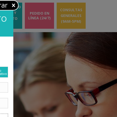
rar
ESUPUESTO
CONSULTAS
RÁPIDO Y
PEDIDO EN
GENERALES
TO
LÍNEA (24/7)
GRATUITO
(9AM-5PM)
(24/7)
o
ativo