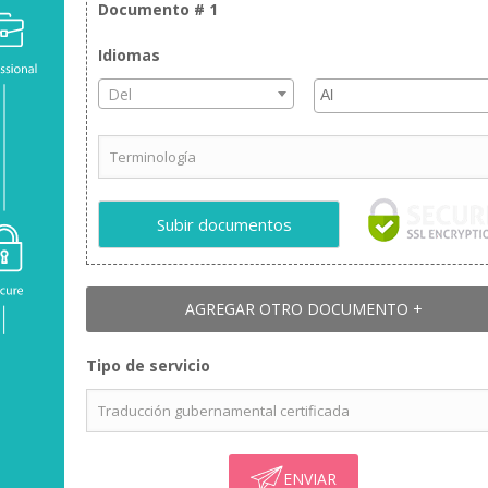
Documento #
1
Idiomas
+
1000
+
Clientes
Traductores
Del
Satisfechos
Oficiales
nforme a la norma ISO 17100
Proveedor acreditado
Pedido seguro
Precisión y aceptación 100% garantiz
Subir documentos
AGREGAR OTRO DOCUMENTO +
Cada campo tiene su propio idioma
Tipo de servicio
oratorio y una campaña publicitaria pueden compartir idioma — p
ogos y lingüistas jurados en 7 campos terminológicos, y por eso
 traductor con conocimiento comprobado de su materia, no solo d
ENVIAR
mpo es el mismo: traducción humana acreditada, un corrector habla