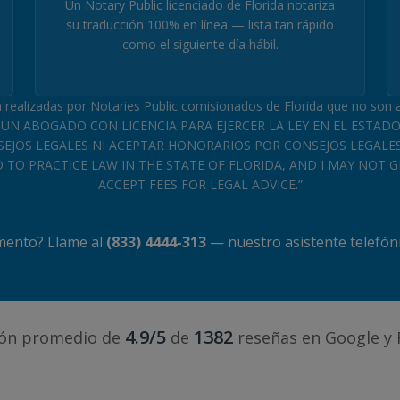
Un Notary Public licenciado de Florida notariza
su traducción 100% en línea — lista tan rápido
como el siguiente día hábil.
n realizadas por Notaries Public comisionados de Florida que no son
SOY UN ABOGADO CON LICENCIA PARA EJERCER LA LEY EN EL ESTADO
JOS LEGALES NI ACEPTAR HONORARIOS POR CONSEJOS LEGALES.»
TO PRACTICE LAW IN THE STATE OF FLORIDA, AND I MAY NOT G
ACCEPT FEES FOR LEGAL ADVICE.”
mento? Llame al
(833) 4444-313
— nuestro asistente telefónic
4.9/5
1382
ción promedio de
de
reseñas en Google y