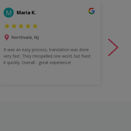
M
H
Maria K.
Northvale, NJ
Ja
It was an easy process, translation was done
Excell
very fast. They misspelled one word, but fixed
it quickly. Overall - great experience!