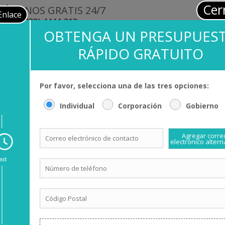
Cer
LÁMENOS GRATIS 24/7
PR
Enlace
(833) 4444-313
OBTENGA UN PRESUPUES
Idiomas
Terminologías
Industrias
Noticias
RÁPIDO GRATUITO
Por favor, selecciona una de las tres opciones:
Individual
Corporación
Gobierno
e
Agregar corre
electrónico altern
s que
mos
correcto para cada