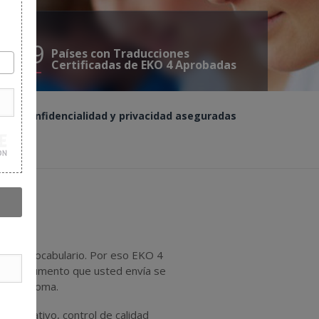
197
Países con Traducciones
Certificadas de EKO 4 Aprobadas
Confidencialidad y privacidad aseguradas
adas
ero no vocabulario. Por eso EKO 4
 cada documento que usted envía se
e su idioma.
nte nativo, control de calidad