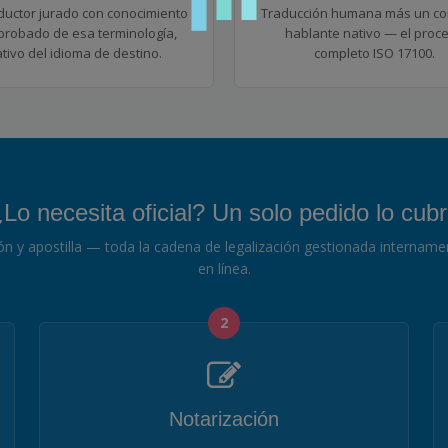
ductor jurado con conocimiento
Traducción humana más un cor
robado de esa terminología,
hablante nativo — el proc
tivo del idioma de destino.
completo ISO 17100.
Lo necesita oficial? Un solo pedido lo cub
ción y apostilla — toda la cadena de legalización gestionada internam
en línea.
2
Notarización