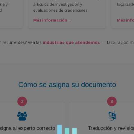
ría y
artículos de investigación y
localiza
d
evaluaciones de credenciales
Más información →
Más inf
 recurrentes? Vea las
industrias que atendemos
— facturación me
Cómo se asigna su documento
2
3
signa al experto correcto
Traducción y revisió