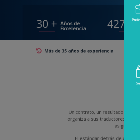
35
+
50000
Años de
Excelencia
Más de 35 años de experiencia
Co
Un contrato, un resultado de lab
organiza a sus traductores, filól
asigna a un
El estándar detrás de cada ca