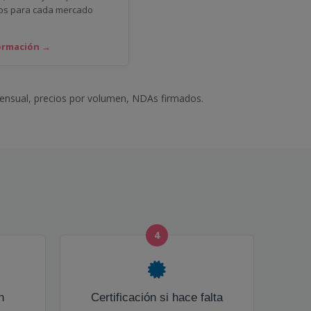
dos para cada mercado
ormación →
nsual, precios por volumen, NDAs firmados.
4
n
Certificación si hace falta