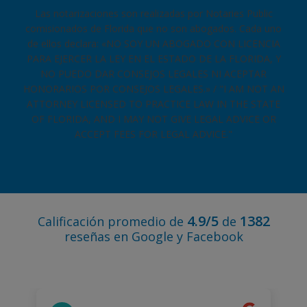
Las notarizaciones son realizadas por Notaries Public
comisionados de Florida que no son abogados. Cada uno
de ellos declara: «NO SOY UN ABOGADO CON LICENCIA
PARA EJERCER LA LEY EN EL ESTADO DE LA FLORIDA, Y
NO PUEDO DAR CONSEJOS LEGALES NI ACEPTAR
HONORARIOS POR CONSEJOS LEGALES.» / "I AM NOT AN
ATTORNEY LICENSED TO PRACTICE LAW IN THE STATE
OF FLORIDA, AND I MAY NOT GIVE LEGAL ADVICE OR
ACCEPT FEES FOR LEGAL ADVICE."
4.9/5
1382
Calificación promedio de
de
reseñas en Google y Facebook