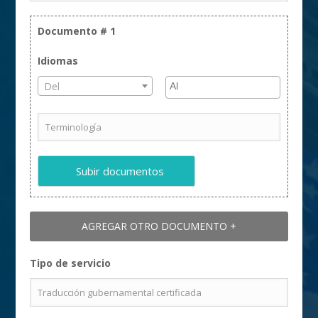
Aceptación de documentos
Documento #
1
Idiomas
Precisión y calidad
Del
Entrega a tiempo
Correcciones gratuitas
Subir documentos
¡NUEVO! Servicios de traducción
certificada urgente en el mismo día
AGREGAR OTRO DOCUMENTO +
ahora disponibles.
Realice su pedido
Tipo de servicio